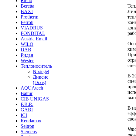
Riello
Теп
Beretta
Лин
BAXI
теп
Protherm
кон
Ferroli
кон
VIADRUS
раб
FONDITAL
Austria Email
Осн
WILO
хим
DAB
При
Ридан
отр
Wester
спе
Теплоноситель
Nixiegel
В 2
Диксис
спе
(Dixis)
про
AQUAtech
исп
Baltur
выпу
CIB UNIGAS
F.B.R.
В н
GABI
эфф
ICI
сво
Rendamax
Seitron
Что
Siemens
тел