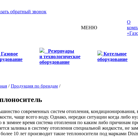
азать обратный звонок
О
МЕНЮ
комп
«Газ
Резервуары
Газовое
Котельное
и технологическое
рудование
оборудование
оборудование
вная
/
Продукция по брендам
/
плоноситель
ьшинство современных систем отопления, кондиционирования, в
кости, чаще всего воду. Однако, нередки ситуации когда либо н
о в зимнее время система отопления по каким либо причинам п
яется заливка в систему отопления специальной жидкости, не з
 более 10 лет производит такие теплоносители под марками Dixis 