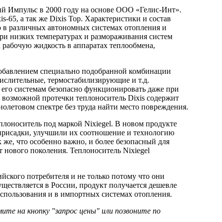
ий Импульс в 2000 году на основе ООО «Гелис-Инт».
-65, а так же Dixis Top. Характеристики и состав
о в различных автономных системах отопления и
ри низких температурах и размораживания систем
к рабочую жидкость в аппаратах теплообмена,
добавлением специально подобранной комбинации
ислительные, термостабилизирующие и т.д.
 его системам безопасно функционировать даже при
а возможной протечки теплоноситель Dixis содержит
летовом спектре без труда найти место повреждения.
плоноситель под маркой Nixiegel. В новом продукте
рисадки, улучшили их соотношение и технологию
 же, что особенно важно, и более безопасный для
нового поколения. Теплоноситель Nixiegel
сийского потребителя и не только потому что они
уществляется в России, продукт получается дешевле
использования и в импортных системах отопления.
те на кнопку "запрос цены" или позвоните по