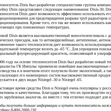
лоноситель Dixis был разработан специалистами группы компан
ейку Dixis представляют следующие наименования: Dixis-30, Dixis
лоносителя Dixis дают возможность эффективно использовать ег
диционирования для предотвращения разрыва труб радиаторов п
диционирования. Кроме того, его так же можно использовать ка
отающих при пониженных температурах.
овой Dixis является высококачественный моноэтиленгликоль с 
ических присадок, как то антикоррозийные, антипенные, антиок
менение такого теплоносителя дает возможность использующим
ицательной температуре вплоть до -65 °С. Для упрощения поиск
циальный флуоресцирующий краситель, позволяющий в ультрафио
006 году на основе теплоносителя Dixis был разработан новый те
циалисты ГК Импульс применили новейшие высокоочищенные п
изводства и в конечном итоге получили более экологичный, а так
ользующих его инженерных систем высококачественный продукт 
скается в двух видах Nixiegel -30 и Nixiegel -65.
астоящее время средства Dixis и Nixiegel очень популярны у рос
ективны и качественны. Благодаря тому, что их производство ос
их зарубежных аналогов, но вместе с тем отлично подходит для 
бы получить больше информации и купить теплоноситель нажми
ефону 8-800-2000-230