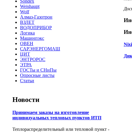
Sondex
Weishaupt
Дос
Wolf
Алмаз-Газотрон
Ин
ВЗЛЕТ
ВОДОПРИБОР
Ин
Логика
Машинпэкс
ОВЕН
Nixi
САРЭНЕРГОМАШ
ЦИТ
Дик
ЭНТРОРОС
ЭТРА
ГОСТы и СНиПы
Опросные листы
Статьи
Новости
Принимаем заказы на изготовление
индивидуальных тепловых пунктов ИТП
Теплораспределительный или тепловой пункт -