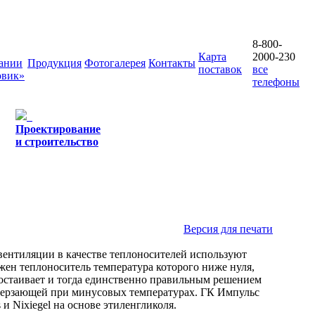
8-800-
Карта
2000-230
ании
Продукция
Фотогалерея
Контакты
поставок
все
овик»
телефоны
Проектирование
и строительство
Версия для печати
ентиляции в качестве теплоносителей используют
ужен теплоноситель температура которого ниже нуля,
ростаивает и тогда единственно правильным решением
амерзающей при минусовых температурах. ГК Импульс
и Nixiegel на основе этиленгликоля.