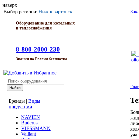
наверх
Выбор региона:
Нижневартовск
Зак
Оборудование для котельных
и теплоснабжения
8-800-2000-230
Звонки по России бесплатно
обо
Гла
Те
Бренды
|
Виды
продукции
Бол
NAVIEN
жид
Buderus
либ
VIESSMANN
явл
Vaillant
уже