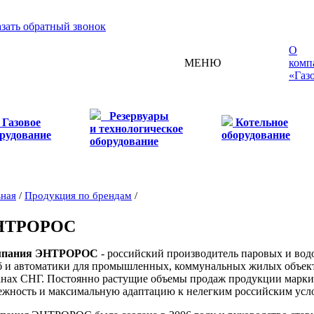
азать обратный звонок
О
МЕНЮ
комп
«Газ
Резервуары
Газовое
Котельное
и технологическое
рудование
оборудование
оборудование
вная
/
Продукция по брендам
/
НТРОРОС
мпания ЭНТРОРОС
- российский производитель паровых и 
б и автоматики для промышленных, коммунальных жилых объектов
анах СНГ. Постоянно растущие объемы продаж продукции мар
ежность и максимальную адаптацию к нелегким российским усл