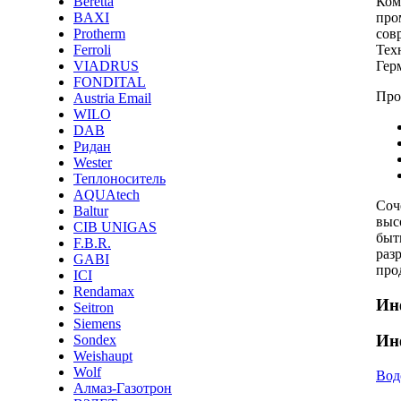
Ком
Beretta
про
BAXI
сов
Protherm
Тех
Ferroli
Гер
VIADRUS
FONDITAL
Про
Austria Email
WILO
DAB
Ридан
Wester
Теплоноситель
AQUAtech
Соч
Baltur
выс
CIB UNIGAS
быт
F.B.R.
раз
GABI
про
ICI
Rendamax
Ин
Seitron
Siemens
Ин
Sondex
Weishaupt
Wolf
Вод
Алмаз-Газотрон