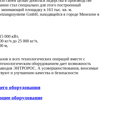
ло своей целью добиться лидерства в производстве
ании стал специально для этого построенный
 занимающий площадку в 163 тыс. кв. м.
izungssysteme GmbH, находящейся в городе Мюнхене в
5 000 кВт,
 кг/ч до 25 000 кг/ч,
0 м,
алов и всех технологических операций вместе с
ехнологическим оборудованием дает возможность
 заводов ЭНТРОРОС. А усовершенствования, вносимые
твуют и улучшению качества и безопасности
щего оборудования
ющее оборудование