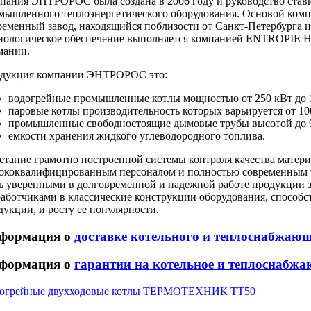
пания ЭНТРОРОС была создана в 2006 году и руководство стави
мышленного теплоэнергетического оборудования. Основой комп
ременный завод, находящийся поблизости от Санкт-Петербурга и
нологическое обеспечение выполняется компанией ENTROPIE Hе
мании.
дукция компании ЭНТРОРОС это:
водогрейные промышленные котлы мощностью от 250 кВт до 1
паровые котлы производительность которых варьируется от 1000
промышленные свободностоящие дымовые трубы высотой до 9
емкости хранения жидкого углеводородного топлива.
етание грамотно построенной системы контроля качества матери
ококвалифицированным персоналом и полностью современным т
ь уверенными в долговременной и надежной работе продукции
работчиками в классические конструкции оборудования, способс
дукции, и росту ее популярности.
формация о
доставке котельного и теплоснабжаю
формация о
гарантии на котельное и теплоснабжа
огрейные двухходовые котлы ТЕРМОТЕХНИК ТТ50