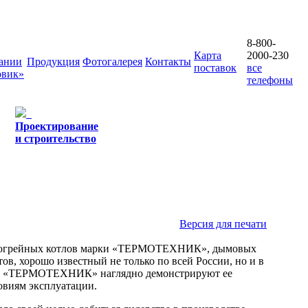
8-800-
Карта
2000-230
ании
Продукция
Фотогалерея
Контакты
поставок
все
овик»
телефоны
Проектирование
и строительство
Версия для печати
водогрейных котлов марки «ТЕРМОТЕХНИК», дымовых
, хорошо известный не только по всей России, но и в
ки «ТЕРМОТЕХНИК» наглядно демонстрируют ее
овиям эксплуатации.