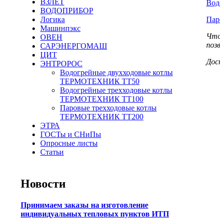
ВЗЛЕТ
Вод
ВОДОПРИБОР
Пар
Логика
Машинпэкс
Что
ОВЕН
поз
САРЭНЕРГОМАШ
ЦИТ
Дос
ЭНТРОРОС
Водогрейные двухходовые котлы
ТЕРМОТЕХНИК ТТ50
Водогрейные трехходовые котлы
ТЕРМОТЕХНИК ТТ100
Паровые трехходовые котлы
ТЕРМОТЕХНИК ТТ200
ЭТРА
ГОСТы и СНиПы
Опросные листы
Статьи
Новости
Принимаем заказы на изготовление
индивидуальных тепловых пунктов ИТП