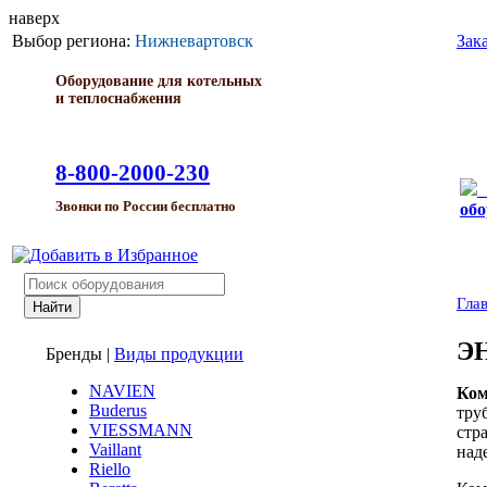
наверх
Выбор региона:
Нижневартовск
Зак
Оборудование для котельных
и теплоснабжения
8-800-2000-230
Звонки по России бесплатно
обо
Гла
Э
Бренды
|
Виды продукции
NAVIEN
Ко
Buderus
тру
VIESSMANN
стр
Vaillant
над
Riello