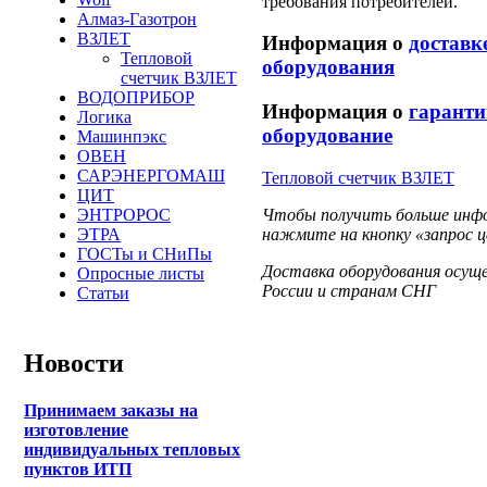
требования потребителей.
Алмаз-Газотрон
ВЗЛЕТ
Информация о
доставк
Тепловой
оборудования
счетчик ВЗЛЕТ
ВОДОПРИБОР
Информация о
гаранти
Логика
оборудование
Машинпэкс
ОВЕН
САРЭНЕРГОМАШ
Тепловой счетчик ВЗЛЕТ
ЦИТ
Чтобы получить больше инфо
ЭНТРОРОС
нажмите на кнопку «запрос ц
ЭТРА
ГОСТы и СНиПы
Доставка оборудования осущ
Опросные листы
России и странам СНГ
Статьи
Новости
Принимаем заказы на
изготовление
индивидуальных тепловых
пунктов ИТП