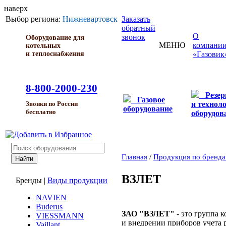
наверх
Выбор региона:
Нижневартовск
Заказать
обратный
О
звонок
Оборудование для
МЕНЮ
компани
котельных
и теплоснабжения
«Газовик
8-800-2000-230
Резе
Газовое
и технол
Звонки по России
оборудование
бесплатно
оборудов
Главная
/
Продукция по бренд
ВЗЛЕТ
Бренды
|
Виды продукции
NAVIEN
Buderus
ЗАО "ВЗЛЕТ"
- это группа 
VIESSMANN
и внедрении приборов учета р
Vaillant