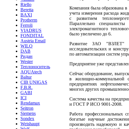
Riello
Компания была образована в 
Beretta
учета измерения расхода жид
BAXI
с развитием теплоэнергет
Protherm
Параллельно специалисты 
Ferroli
электромагнитного тепловог
VIADRUS
было увеличено до 6.
FONDITAL
Austria Email
Развитие ЗАО "ВЗЛЕТ" 
WILO
исследовательских и констр
DAB
по автоматизации систем упр
Ридан
Wester
Предприятие уже представлен
Теплоноситель
AQUAtech
Сейчас оборудование, выпуск
Baltur
в жилищно-коммунальной с
CIB UNIGAS
предприятиях нефтехимиче
F.B.R.
многих других промышленно
GABI
ICI
Система качества на предпри
Rendamax
и ГОСТ Р ИСО 9001-2008.
Seitron
Siemens
Работа профессиональных сп
Sondex
богатые научные достижен
Weishaupt
производить надежную и кач
Wolf