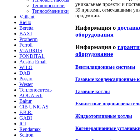
уникальные проекты и постав
Теплоносители
39 призами, отмечавшими ун
Теплообменники
продукции.
Vaillant
Riello
Информация о
доставк
Beretta
BAXI
оборудования
Protherm
Ferroli
Информация о
гаранти
VIADRUS
оборудование
FONDITAL
Austria Email
Вентиляционные системы
WILO
DAB
Ридан
Газовые конденсационные 
Wester
Теплоноситель
Газовые котлы
AQUAtech
Baltur
Емкостные водонагревател
CIB UNIGAS
F.B.R.
Жидкотопливные котлы
GABI
ICI
Когенерационные установк
Rendamax
Seitron