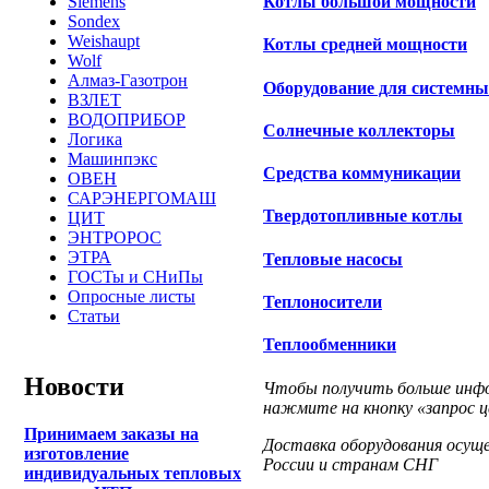
Siemens
Котлы большой мощности
Sondex
Weishaupt
Котлы средней мощности
Wolf
Алмаз-Газотрон
Оборудование для системн
ВЗЛЕТ
ВОДОПРИБОР
Солнечные коллекторы
Логика
Машинпэкс
Средства коммуникации
ОВЕН
САРЭНЕРГОМАШ
Твердотопливные котлы
ЦИТ
ЭНТРОРОС
ЭТРА
Тепловые насосы
ГОСТы и СНиПы
Опросные листы
Теплоносители
Статьи
Теплообменники
Новости
Чтобы получить больше инфо
нажмите на кнопку «запрос ц
Принимаем заказы на
Доставка оборудования осущ
изготовление
России и странам СНГ
индивидуальных тепловых