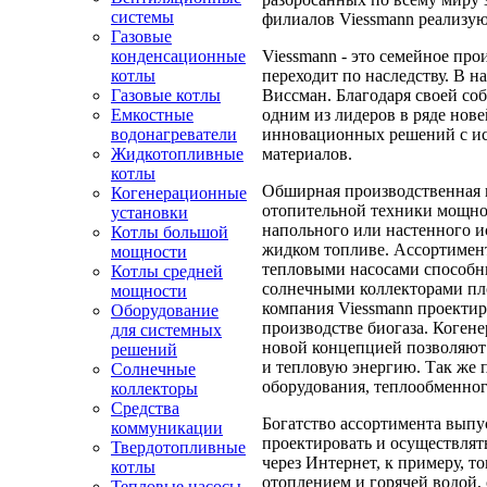
системы
филиалов Viessmann реализую
Газовые
Viessmann - это семейное про
конденсационные
переходит по наследству. В н
котлы
Виссман. Благодаря своей со
Газовые котлы
одним из лидеров в ряде нов
Емкостные
инновационных решений с ис
водонагреватели
материалов.
Жидкотопливные
котлы
Обширная производственная 
Когенерационные
отопительной техники мощнос
установки
напольного или настенного ис
Котлы большой
жидком топливе. Ассортимент
мощности
тепловыми насосами способны
Котлы средней
солнечными коллекторами пло
мощности
компания Viessmann проектир
Оборудование
производстве биогаза. Когене
для системных
новой концепцией позволяют
решений
и тепловую энергию. Так же 
Солнечные
оборудования, теплообменног
коллекторы
Средства
Богатство ассортимента выпу
коммуникации
проектировать и осуществлят
Твердотопливные
через Интернет, к примеру, 
котлы
отоплением и горячей водой,
Тепловые насосы