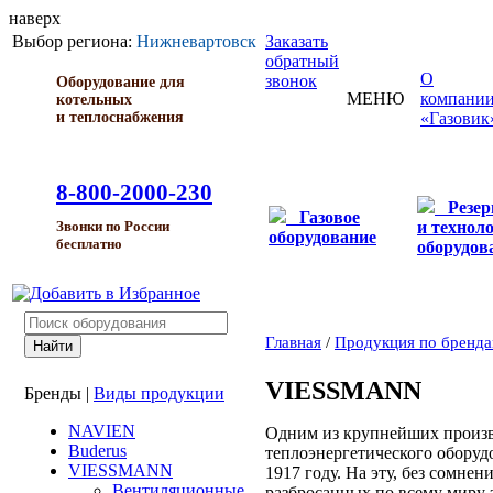
наверх
Выбор региона:
Нижневартовск
Заказать
обратный
О
звонок
Оборудование для
МЕНЮ
компани
котельных
и теплоснабжения
«Газовик
8-800-2000-230
Резе
Газовое
и технол
Звонки по России
оборудование
бесплатно
оборудов
Главная
/
Продукция по бренд
VIESSMANN
Бренды
|
Виды продукции
NAVIEN
Одним из крупнейших произ
Buderus
теплоэнергетического оборуд
VIESSMANN
1917 году. На эту, без сомне
Вентиляционные
разбросанных по всему миру з