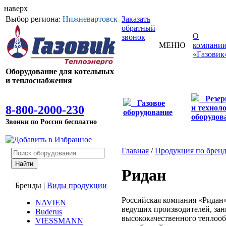
наверх
Выбор региона:
Нижневартовск
Заказать
обратный
О
звонок
МЕНЮ
компани
«Газовик
Оборудование для котельных
и теплоснабжения
Резе
Газовое
8-800-2000-230
и технол
оборудование
оборудов
Звонки по России бесплатно
Главная
/
Продукция по брен
Ридан
Бренды
|
Виды продукции
Российская компания «Ридан»,
NAVIEN
ведущих производителей, за
Buderus
высококачественного теплооб
VIESSMANN