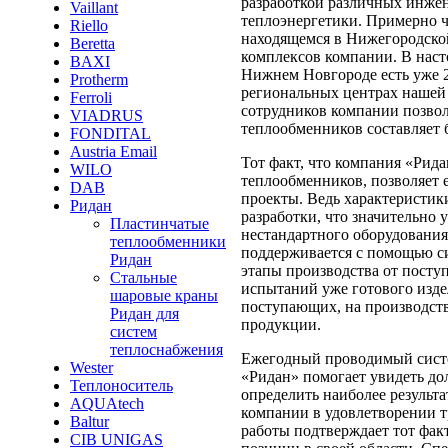
разработкой различных инже
Vaillant
теплоэнергетики. Примерно че
Riello
находящемся в Нижегородско
Beretta
комплексов компании. В наст
BAXI
Нижнем Новгороде есть уже 
Protherm
региональных центрах нашей 
Ferroli
сотрудников компании позвол
VIADRUS
теплообменников составляет б
FONDITAL
Austria Email
Тот факт, что компания «Рида
WILO
теплообменников, позволяет 
DAB
проекты. Ведь характеристик
Ридан
разработки, что значительно 
Пластинчатые
нестандартного оборудования
теплообменники
поддерживается с помощью с
Ридан
этапы производства от посту
Стальные
испытаний уже готового изде
шаровые краны
поступающих, на производств
Ридан для
продукции.
систем
теплоснабжения
Ежегодный проводимый систе
Wester
«Ридан» помогает увидеть до
Теплоноситель
определить наиболее результ
AQUAtech
компании в удовлетворении т
Baltur
работы подтверждает тот фак
CIB UNIGAS