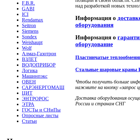
позиции в своей области. Сп
F.B.R.
над разработкой новых техно
GABI
ICI
Информация о
доставк
Rendamax
оборудования
Seitron
Siemens
Sondex
Информация о
гаранти
Weishaupt
оборудование
Wolf
Алмаз-Газотрон
Пластинчатые теплообменн
ВЗЛЕТ
ВОДОПРИБОР
Стальные шаровые краны Р
Логика
Машинпэкс
ОВЕН
Чтобы получить больше инфо
САРЭНЕРГОМАШ
нажмите на кнопку «запрос ц
ЦИТ
Доставка оборудования осущ
ЭНТРОРОС
России и странам СНГ
ЭТРА
ГОСТы и СНиПы
Опросные листы
Статьи