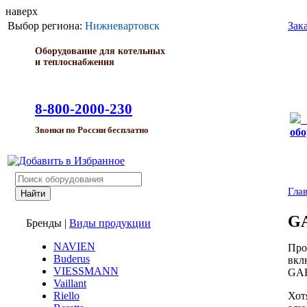
наверх
Выбор региона:
Нижневартовск
Зак
Оборудование для котельных
и теплоснабжения
8-800-2000-230
Звонки по России бесплатно
обо
Гла
G
Бренды
|
Виды продукции
NAVIEN
Про
Buderus
вкл
VIESSMANN
GAB
Vaillant
Хот
Riello