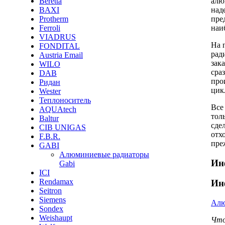
алю
Beretta
над
BAXI
пре
Protherm
наи
Ferroli
VIADRUS
На 
FONDITAL
рад
Austria Email
зак
WILO
сра
DAB
про
Ридан
цик
Wester
Теплоноситель
Все
AQUAtech
тол
Baltur
сде
CIB UNIGAS
отх
F.B.R.
пре
GABI
Алюминиевые радиаторы
Ин
Gabi
ICI
Rendamax
Ин
Seitron
Siemens
Алю
Sondex
Weishaupt
Что