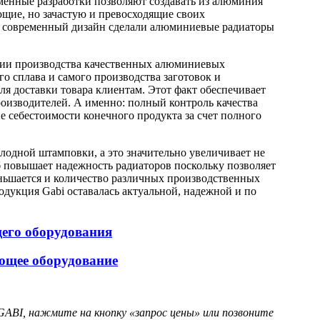
енные разработки позволяют создавать из алюминия
щие, но зачастую и превосходящие своих
 и современный дизайн сделали алюминиевые радиаторы
дии производства качественных алюминиевых
о сплава и самого производства заготовок и
ля доставки товара клиентам. Этот факт обеспечивает
оизводителей. А именно: полный контроль качества
е себестоимости конечного продукта за счет полного
одной штамповки, а это значительно увеличивает не
об повышает надежность радиаторов поскольку позволяет
еньшается и количество различных производственных
дукция Gabi оставалась актуальной, надежной и по
щего оборудования
ющее оборудование
ABI, нажмите на кнопку «запрос цены» или позвоните