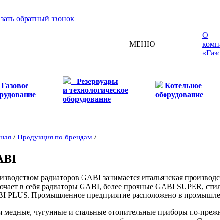
азать обратный звонок
О
МЕНЮ
комп
«Газ
Резервуары
Газовое
Котельное
и технологическое
рудование
оборудование
оборудование
вная
/
Продукция по брендам
/
ABI
изводством радиаторов GABI занимается итальянская производ
ючает в себя радиаторы GABI, более прочные GABI SUPER, сти
I PLUS. Промышленное предприятие расположено в промышлен
я медные, чугунные и стальные отопительные приборы по-прежн