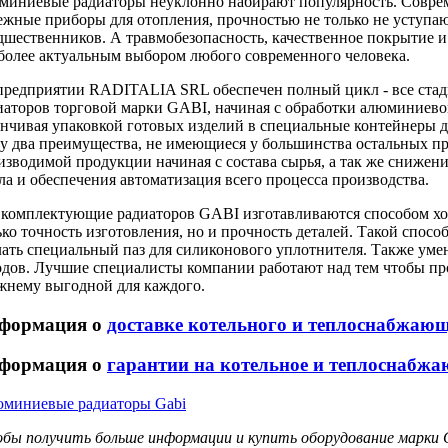
миниевые радиаторы неуклонно набирают популярность. Соврем
ежные приборы для отопления, прочностью не только не уступаю
дшественников. А травмобезопасность, качественное покрытие
более актуальным выбором любого современного человека.
предприятии RADITALIA SRL обеспечен полный цикл - все ста
иаторов торговой марки GABI, начиная с обработки алюминиевог
анчивая упаковкой готовых изделий в специальные контейнеры д
зу два преимущества, не имеющиеся у большинства остальных пр
изводимой продукции начиная с состава сырья, а так же снижени
ла и обеспечения автоматизация всего процесса производства.
 комплектующие радиаторов GABI изготавливаются способом хол
ько точность изготовления, но и прочность деталей. Такой спос
лать специальный паз для силиконового уплотнителя. Также ум
одов. Лучшие специалисты компании работают над тем чтобы про
жнему выгодной для каждого.
формация о
доставке котельного и теплоснабжаю
формация о
гарантии на котельное и теплоснабжа
миниевые радиаторы Gabi
бы получить больше информации и купить оборудование марки G