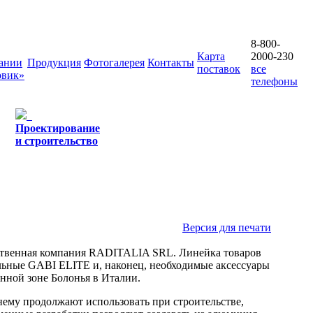
8-800-
Карта
2000-230
ании
Продукция
Фотогалерея
Контакты
поставок
все
овик»
телефоны
Проектирование
и строительство
Версия для печати
ственная компания RADITALIA SRL. Линейка товаров
льные GABI ELITE и, наконец, необходимые аксессуары
ной зоне Болонья в Италии.
ему продолжают использовать при строительстве,