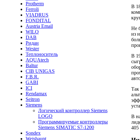
Protherm
В 1
Ferroli
ком
VIADRUS
кру
FONDITAL
Austria Email
Не 
WILO
из 
DAB
бол
Ридан
про
Wester
Теплоноситель
В 1
AQUAtech
сыг
Baltur
обо
CIB UNIGAS
про
F.B.R.
авт
GABI
ICI
Так
Rendamax
аль
Seitron
эфф
Siemens
уст
Логический контроллер Siemens
LOGO
В н
Программируемые контроллеры
лид
Siemens SIMATIC S7-1200
405
Sondex
Weishaupt
Ин