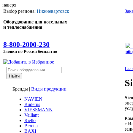
наверх
Выбор региона:
Нижневартовск
Зак
Оборудование для котельных
и теплоснабжения
8-800-2000-230
Звонки по России бесплатно
обо
Гла
S
Бренды
|
Виды продукции
Sie
NAVIEN
эне
Buderus
усл
VIESSMANN
Vaillant
Ком
Riello
с И
Beretta
зан
BAXI