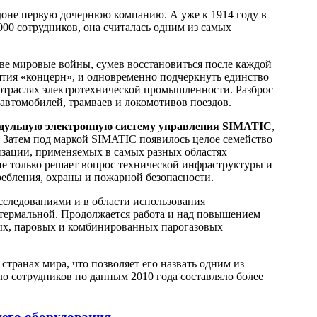
доне первую дочернюю компанию. А уже к 1914 году в
00 сотрудников, она считалась одним из самых
ве мировые войны, сумев восстановиться после каждой
ятия «концерн», и одновременно подчеркнуть единство
отраслях электротехнической промышленности. Разброс
автомобилей, трамваев и локомотивов поездов.
дульную электронную систему управления SIMATIC
,
Затем под маркой SIMATIC появилось целое семейство
зации, применяемых в самых разных областях
е только решает вопрос технической инфраструктуры и
ебления, охраны и пожарной безопасности.
сследованиями и в области использования
еотермальной. Продолжается работа и над повышением
ых, паровых и комбинированных парогазовых
странах мира, что позволяет его назвать одним из
о сотрудников по данным 2010 года составляло более
щего оборудования