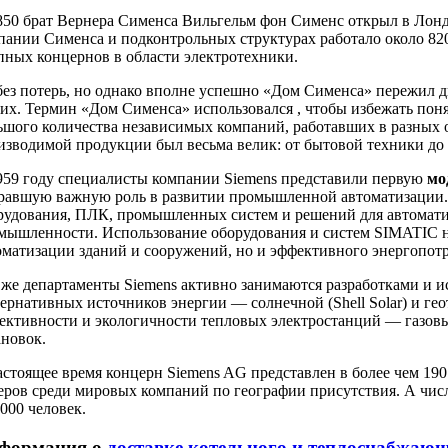
850 брат Вернера Сименса Вильгельм фон Сименс открыл в Лон
пании Сименса и подконтрольных структурах работало около 820
пных концернов в области электротехники.
без потерь, но однако вполне успешно «Дом Сименса» пережил д
них. Термин «Дом Сименса» использовался , чтобы избежать пон
ьшого количества независимых компаний, работавших в разных 
изводимой продукции был весьма велик: от бытовой техники до 
959 году специалисты компании Siemens представили первую
мо
равшую важную роль в развитии промышленной автоматизации. 
рудования, ПЛК, промышленных систем и решений для автомати
мышленности. Использование оборудования и систем SIMATIC н
оматизации зданий и сооружений, но и эффективного энергопотр
 же департаменты Siemens активно занимаются разработками и и
тернативных источников энергии — солнечной (Shell Solar) и г
ективности и экологичности тепловых электростанций — газов
ановок.
астоящее время концерн Siemens AG представлен в более чем 190 
еров среди мировых компаний по географии присутствия. А числ
 000 человек.
формация о
доставке котельного и теплоснабжаю