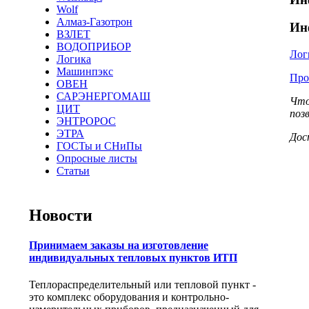
Wolf
Алмаз-Газотрон
Ин
ВЗЛЕТ
ВОДОПРИБОР
Лог
Логика
Машинпэкс
Про
ОВЕН
САРЭНЕРГОМАШ
Что
ЦИТ
поз
ЭНТРОРОС
ЭТРА
Дос
ГОСТы и СНиПы
Опросные листы
Статьи
Новости
Принимаем заказы на изготовление
индивидуальных тепловых пунктов ИТП
Теплораспределительный или тепловой пункт -
это комплекс оборудования и контрольно-