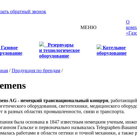
азать обратный звонок
О
МЕНЮ
комп
«Газ
Резервуары
Газовое
Котельное
и технологическое
рудование
оборудование
оборудование
вная
/
Продукция по брендам
/
iemens
mens AG - немецкий транснациональный концерн
, работающий
ргетического оборудования, светотехники, медицинского оборуд
уг в разных областях промышленности, связи и транспорта.
пания была основана в 1847 известным немецким ученым, инже
оганном Гальске и первоначально называлась Telegraphen-Bauanst
ималась работами в области оптики и точной механики, а также 