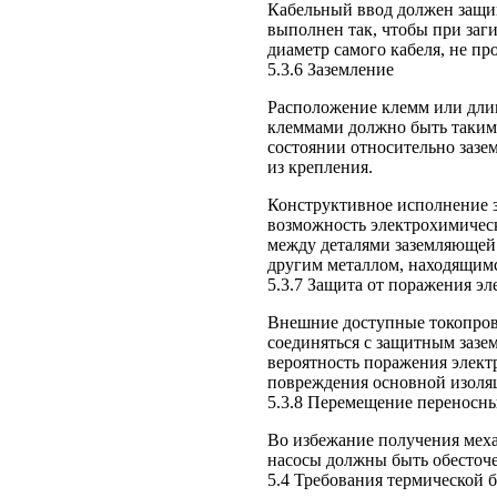
Кабельный ввод должен защищ
выполнен так, чтобы при заги
диаметр самого кабеля, не пр
5.3.6 Заземление
Расположение клемм или дли
клеммами должно быть таким,
состоянии относительно зазе
из крепления.
Конструктивное исполнение 
возможность электрохимическ
между деталями заземляющей
другим металлом, находящимс
5.3.7 Защита от поражения э
Внешние доступные токопров
соединяться с защитным заз
вероятность поражения элект
повреждения основной изоляц
5.3.8 Перемещение переносны
Во избежание получения мех
насосы должны быть обесточ
5.4 Требования термической 