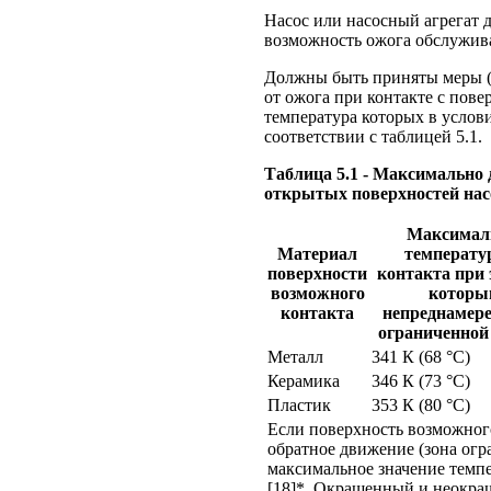
Насос или насосный агрегат 
возможность ожога обслужив
Должны быть приняты меры (и
от ожога при контакте с пове
температура которых в услов
соответствии с таблицей 5.1.
Таблица 5.1 - Максимальн
открытых поверхностей насо
Максимал
Материал
температу
поверхности
контакта при 
возможного
которы
контакта
непреднамер
ограниченной 
Металл
341 К (68 °С)
Керамика
346 К (73 °С)
Пластик
353 К (80 °С)
Если поверхность возможного
обратное движение (зона огр
максимальное значение темп
[18]*. Окрашенный и неокр