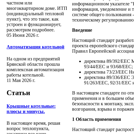
частном или
информационном указателе "
многоквартирном доме. ИТП
информация, уведомление и 
(индивидуальный тепловой
системе общего пользования 
пункт), что это такое, как
техническому регулированию 
устроен и функционирует,
рассмотрим подробнее.
Введение
05 Июня 2026 г.
Настоящий стандарт разрабо
проекта европейского станда
Автоматизация котельной
Правил Европейской ассоциа
На одном из предприятий
директива 89/392/ЕЕС 
Брянской области прошла
93/44/ЕЕС и 93/68/ЕЕС;
комплексная автоматизация
директива 73/23/ЕЕС Ни
работы котельной.
директива 89/336/ЕЕС 
11 Мая 2026 г.
91/263/ЕЕС, 92/31/ЕЕС 
Статьи
В настоящем стандарте по от
применения и в большем объе
безопасности к монтажу, эксп
Крышные котельные:
возгорания, взрыва и пораже
плюсы и минусы.
1 Область применения
В настоящее время, решая
вопрос теплопункта,
Настоящий стандарт распрост
заказчики все чаще