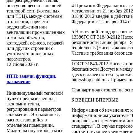
для распределения тепла,
4 Приказом Федерального аге
поступающего от внешней
метрологии от 21 ноября 201
тепловой сети (котельных
31840-2012 введен в действие
или ТЭЦ), между системам
Федерации с 1 января 2014 г.
отопления, горячего
водоснабжения или
5 Настоящий стандарт соответ
вентиляции промышленных
13386ГОСТ 31840-2012 Насос
и жилых объектов,
безопасности Liquid pumps - Su
коттеджей, офисов, гаражей
requirements (Насосы жидкос
или других строений с
Частные требования безопасн
учетом установленных
________________
параметров.
ГОСТ 31840-2012 Насосы пог
12 Июля 2026 г.
безопасности Доступ к межд
здесь и далее по тексту, мож
ИТП: задачи, функции,
http://shop.cntd.ru. - Примеч
назначение
Стандарт подготовлен на ос
Индивидуальный тепловой
пункт предназначен для
6 ВВЕДЕН ВПЕРВЫЕ
экономии тепла,
регулирования параметров
Информация об изменениях к
снабжения. Это комплекс,
информационном указателе "Н
располагающийся в
поправок - в ежемесячном и
отдельном помещении.
стандарты". В случае пересмо
Может эксплуатироваться в
соответствующее уведомление