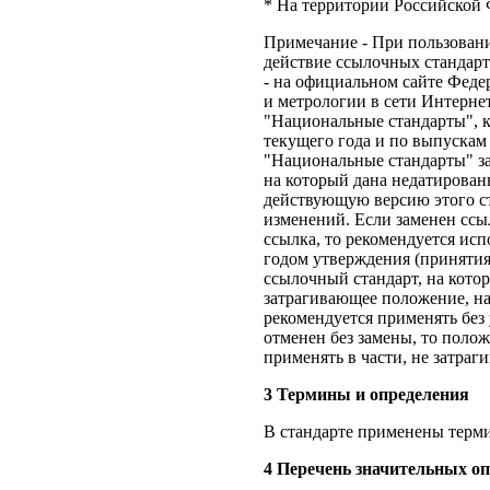
* На территории Российской
Примечание - При пользован
действие ссылочных стандар
- на официальном сайте Феде
и метрологии в сети Интерн
"Национальные стандарты", к
текущего года и по выпускам
"Национальные стандарты" за
на который дана недатированн
действующую версию этого ст
изменений. Если заменен ссы
ссылка, то рекомендуется исп
годом утверждения (принятия
ссылочный стандарт, на кото
затрагивающее положение, на
рекомендуется применять без
отменен без замены, то полож
применять в части, не затраг
3 Термины и определения
В стандарте применены тер
4 Перечень значительных оп