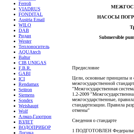
Ferroli
МЕЖГОС
VIADRUS
FONDITAL
НАСОСЫ ПОГР
Austria Email
WILO
Т
DAB
Ридан
Submersible pum
Wester
Теплоноситель
AQUAtech
Baltur
CIB UNIGAS
Предисловие
F.B.R.
GABI
Цели, основные принципы и 
ICI
межгосударственной стандар
Rendamax
"Межгосударственная систем
Seitron
1.2-2009 "Межгосударственна
Siemens
межгосударственные, правил
Sondex
стандартизации. Правила раз
Weishaupt
отмены"
Wolf
Алмаз-Газотрон
Сведения о стандарте
ВЗЛЕТ
ВОДОПРИБОР
1 ПОДГОТОВЛЕН Федеральны
Логика