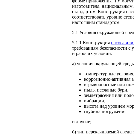
форме приложения. ТУ могут
изготовителя, национальным
стандартом. Конструкция нас
соответствовать уровню степ
настоящим стандартом.
5.1 Условия окружающей сред
5.1.1 Конструкция
насоса или
требованиям безопасности с
и рабочих условий:
а) условия окружающей сред
температурные условия
коррозионно-активная а
взрывоопасные или пож
пыль, песчаные бури,
землетрясения или под
вибрации,
высота над уровнем мор
глубина погружения
и другие;
б) тип перекачиваемой среды: