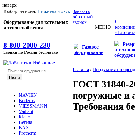
наверх
Выбор региона:
Нижневартовск
Заказать
обратный
О
Оборудование для котельных
звонок
МЕНЮ
компани
и теплоснабжения
«Газовик
8-800-2000-230
Резе
Газовое
и технол
Звонки по России бесплатно
оборудование
оборудов
Главная
/
Продукция по брен
ГОСТ 31840-2
погружные и 
NAVIEN
Buderus
Требования бе
VIESSMANN
Vaillant
Riello
Beretta
BAXI
Protherm