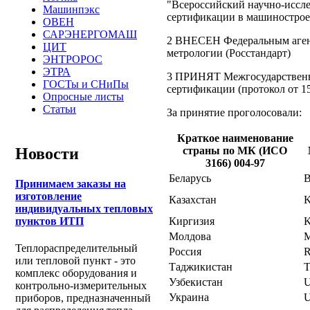
"Всероссийский научно-иссле
Машинпэкс
сертификации в машиност
ОВЕН
САРЭНЕРГОМАШ
2 ВНЕСЕН Федеральным аген
ЦИТ
метрологии (Росстандарт)
ЭНТРОРОС
ЭТРА
3 ПРИНЯТ Межгосударственны
ГОСТы и СНиПы
сертификации (протокол от 15 
Опросные листы
Статьи
За принятие проголосовали:
Краткое наименование
страны по МК (ИСО
Новости
3166) 004-97
Беларусь
Принимаем заказы на
изготовление
Казахстан
индивидуальных тепловых
Киргизия
пунктов ИТП
Молдова
Теплораспределительный
Россия
или тепловой пункт - это
Таджикистан
T
комплекс оборудования и
Узбекистан
контрольно-измерительных
Украина
приборов, предназначенный