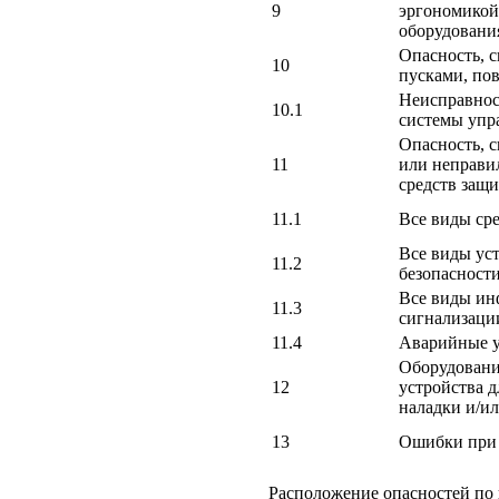
9
эргономикой
оборудовани
Опасность, 
10
пусками, по
Неисправност
10.1
системы упр
Опасность, с
11
или неправи
средств защ
11.1
Все виды ср
Все виды ус
11.2
безопасност
Все виды ин
11.3
сигнализаци
11.4
Аварийные у
Оборудовани
12
устройства д
наладки и/и
13
Ошибки при
Расположение опасностей по г