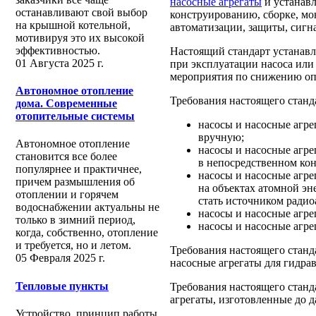
насосные агрегаты
и устанавл
останавливают свой выбор
конструированию, сборке, мо
на крышной котельной,
автоматизации, защиты, сигн
мотивируя это их высокой
эффективностью.
Настоящий стандарт устанавл
01 Августа 2025 г.
при эксплуатации насоса или 
мероприятия по снижению оп
Автономное отопление
Требования настоящего станд
дома. Современные
отопительные системы
насосы и насосные агр
вручную;
Автономное отопление
насосы и насосные агре
становится все более
в непосредственном кон
популярнее и практичнее,
насосы и насосные агре
причем размышления об
на объектах атомной эне
отоплении и горячем
стать источником радио
водоснабжении актуальны не
насосы и насосные агре
только в зимний период,
насосы и насосные агре
когда, собственно, отопление
и требуется, но и летом.
Требования настоящего станд
05 Февраля 2025 г.
насосные агрегаты для гидрав
Тепловые пункты
Требования настоящего станд
агрегаты, изготовленные до д
Устройство, принцип работы,