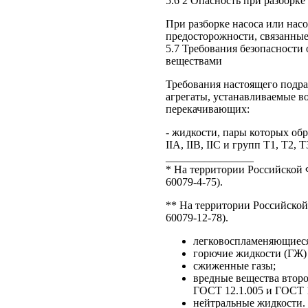
5.6 2 Опасность при разборке
При разборке насоса или нас
предосторожности, связанные
5.7 Требования безопасности
веществами
Требования настоящего подра
агрегаты, устанавливаемые в
перекачивающих:
- жидкости, пары которых об
IIA, IIB, IIC и групп Т1, Т2, Т
________________
* На территории Российской
60079-4-75).
** На территории Российско
60079-12-78).
легковоспламеняющиеся
горючие жидкости (ГЖ) 
сжиженные газы;
вредные вещества второ
ГОСТ 12.1.005 и ГОСТ 1
нейтральные жидкости.