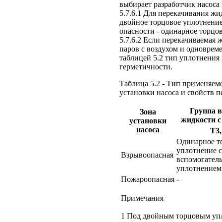
выбирает разработчик насоса 
5.7.6.1 Для перекачивания ж
двойное торцовое уплотнение,
опасности - одинарное торцо
5.7.6.2 Если перекачиваемая
паров с воздухом и одноврем
таблицей 5.2 тип уплотнения
герметичности.
Таблица 5.2 - Тип применяем
установки насоса и свойств 
Группа в
Зона
жидкости с
установки
насоса
Т3,
Одинарное т
уплотнение с
Взрывоопасная
вспомогател
уплотнением
Пожароопасная
-
Примечания
1 Под двойным торцовым упл