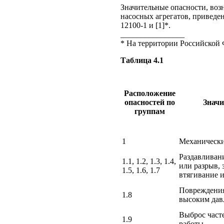
Значительные опасности, воз
насосных агрегатов, приведе
12100-1 и [1]*.
________________
* На территории Российской 
Таблица 4.1
Расположение
опасностей по
Значи
группам
1
Механически
Раздавливани
1.1, 1.2, 1.3, 1.4,
или разрыв, 
1.5, 1.6, 1.7
втягивание 
Повреждения
1.8
высоким дав
Выброс часте
1.9
работы