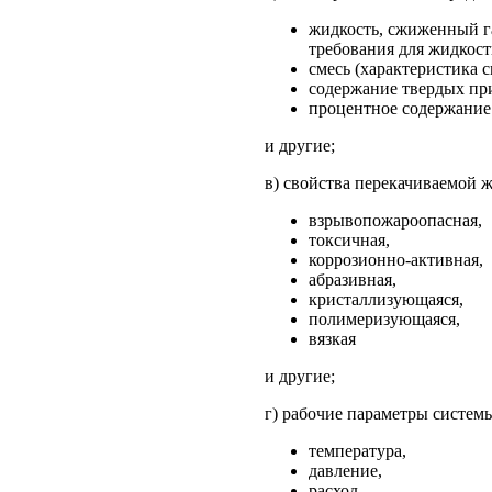
жидкость, сжиженный г
требования для жидкост
смесь (характеристика с
содержание твердых пр
процентное содержание 
и другие;
в) свойства перекачиваемой 
взрывопожароопасная,
токсичная,
коррозионно-активная,
абразивная,
кристаллизующаяся,
полимеризующаяся,
вязкая
и другие;
г) рабочие параметры систем
температура,
давление,
расход,