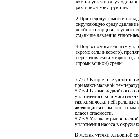
компонуется из двух одинар
различной конструкции.
2 При недопустимости попад
окружающую среду давление 
двойного торцового уплотнен
см) выше давления уплотняе
3 Под вспомогательным упло
(кроме сальникового), преп
перекачиваемой жидкости, а 
(промывочной) среды.
5.7.6.3 Вторичные уплотнени
при максимальной температу
5.7.6.4 В камеру двойного т
уплотнения с вспомогательн
газ, химически нейтральные 
являющиеся взрывоопасными 
класса опасности.
5.7.6.5 Утечка взрывоопасно
уплотнения насоса в окружаю
В местах утечки затворной с