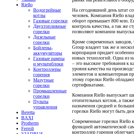
Riello
На сегодняшний день штат со
Водогрейные
человек. Компания Riello вла
котлы
оборот превышает 800 млн. Е
Газовые горелки
контроль качества, а так же
Двухтопливные
позволяют компании выпускат
горелки
Дизельные
Кроме современных заводов, 
горелки
Group владеет так же и неск
Бойлеры-
корпорация придает особенн
аккумуляторы
новых технологий. Одна из 
Газовые рампы
– это высокие требования к к
и мультиблоки
уровня качества на производ
Контроллеры
элементов и компьютерная пр
горения
этому горелки Riello облад
Мазутные
сертификатами.
горелки
Промышленные
Компания Riello выпускает ш
горелки
отопительных котлов, а такж
Пульты
назначения средней и большо
управления
горелки Riello могут быть д
Beretta
BAXI
Современные горелки Riello 
Protherm
функцией автоматической са
Ferroli
контроллер горения облегчае
VIADRUS