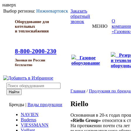
наверх
Выбор региона:
Нижневартовск
Заказать
обратный
О
звонок
Оборудование для
МЕНЮ
компани
котельных
и теплоснабжения
«Газовик
8-800-2000-230
Резе
Газовое
и технол
Звонки по России
оборудование
бесплатно
оборудов
Главная
/
Продукция по бренд
Riello
Бренды
|
Виды продукции
NAVIEN
Основанная в 20-х годах прош
Buderus
«Riello Group»
относится к 
VIESSMANN
На протяжении почти ста ле
Vaillant
рынке нагревательного обору