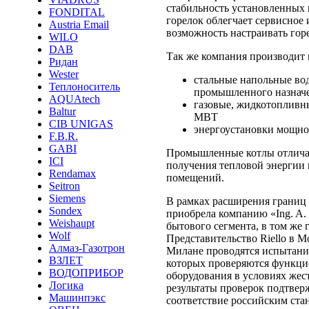
стабильность установленных 
FONDITAL
горелок облегчает сервисное 
Austria Email
возможность настраивать горе
WILO
DAB
Так же компания производит 
Ридан
Wester
стальные напольные вод
Теплоноситель
промышленного назнач
AQUAtech
газовые, жидкотопливн
Baltur
МВТ
CIB UNIGAS
энергоустановки мощно
F.B.R.
GABI
Промышленные котлы отлича
ICI
получения тепловой энергии 
Rendamax
помещений.
Seitron
Siemens
В рамках расширения границ с
Sondex
приобрела компанию «Ing. A.
Weishaupt
бытового сегмента, в том же 
Wolf
Представительство Riello в М
Алмаз-Газотрон
Милане проводятся испытания
ВЗЛЕТ
которых проверяются функци
ВОДОПРИБОР
оборудования в условиях жес
Логика
результаты проверок подтвер
Машинпэкс
соответствие российским ста