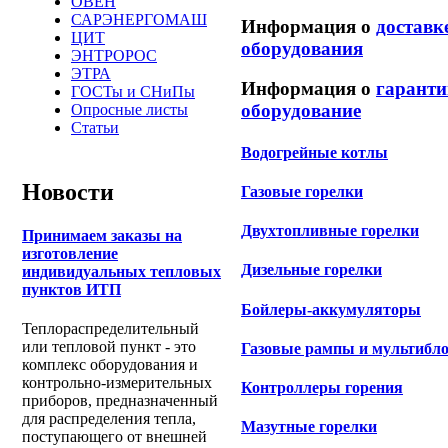
ОВЕН
САРЭНЕРГОМАШ
Информация о
доставк
ЦИТ
оборудования
ЭНТРОРОС
ЭТРА
Информация о
гаранти
ГОСТы и СНиПы
оборудование
Опросные листы
Статьи
Водогрейные котлы
Новости
Газовые горелки
Двухтопливные горелки
Принимаем заказы на
изготовление
Дизельные горелки
индивидуальных тепловых
пунктов ИТП
Бойлеры-аккумуляторы
Теплораспределительный
или тепловой пункт - это
Газовые рампы и мультибл
комплекс оборудования и
контрольно-измерительных
Контроллеры горения
приборов, предназначенный
для распределения тепла,
Мазутные горелки
поступающего от внешней