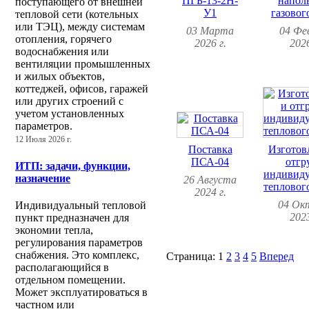
ПГБ-13-2Н-
напол
поступающего от внешней
У1
газовог
тепловой сети (котельных
или ТЭЦ), между системам
03 Марта
04 Фе
отопления, горячего
2026 г.
2026
водоснабжения или
вентиляции промышленных
и жилых объектов,
коттеджей, офисов, гаражей
или других строений с
учетом установленных
параметров.
12 Июля 2026 г.
Поставка
Изготов
ПСА-04
отгр
ИТП: задачи, функции,
индивиду
назначение
26 Августа
тепловог
2024 г.
04 Ок
Индивидуальный тепловой
2023
пункт предназначен для
экономии тепла,
регулирования параметров
снабжения. Это комплекс,
Страница:
1
2
3
4
5
Вперед
располагающийся в
отдельном помещении.
Может эксплуатироваться в
частном или