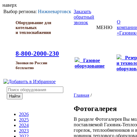
наверх
Выбор региона:
Нижневартовск
Заказать
обратный
О
звонок
Оборудование для
МЕНЮ
компани
котельных
и теплоснабжения
«Газовик
8-800-2000-230
Резе
Газовое
и технол
Звонки по России
оборудование
бесплатно
оборудов
Главная
/
Фотогалерея
2026
В разделе Фотогалерея Вы мо
2025
поставляемой Газовик-Теплоэ
2024
горелок, теплообменников и в
2023
новинок теплового оборудова
2022