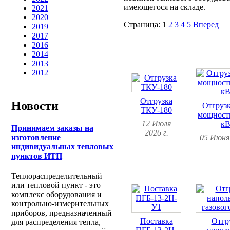
имеющегося на складе.
2021
2020
Страница:
1
2
3
4
5
Вперед
2019
2017
2016
2014
2013
2012
Отгрузка
Новости
Отгруз
ТКУ-180
мощност
12 Июля
кВ
Принимаем заказы на
2026 г.
05 Июня 
изготовление
индивидуальных тепловых
пунктов ИТП
Теплораспределительный
или тепловой пункт - это
комплекс оборудования и
контрольно-измерительных
приборов, предназначенный
Поставка
Отгр
для распределения тепла,