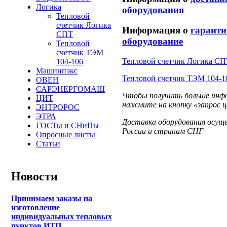
Логика
оборудования
Тепловой
счетчик Логика
Информация о
гаранти
СПТ
оборудование
Тепловой
счетчик ТЭМ
Тепловой счетчик Логика С
104-106
Машинпэкс
Тепловой счетчик ТЭМ 104-1
ОВЕН
САРЭНЕРГОМАШ
Чтобы получить больше инфо
ЦИТ
нажмите на кнопку «запрос ц
ЭНТРОРОС
ЭТРА
Доставка оборудования осущ
ГОСТы и СНиПы
России и странам СНГ
Опросные листы
Статьи
Новости
Принимаем заказы на
изготовление
индивидуальных тепловых
пунктов ИТП