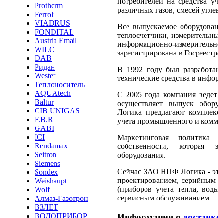
потребителей на средства уч
Protherm
различных газов, смесей угле
Ferroli
VIADRUS
Все выпускаемое оборудован
FONDITAL
теплосчетчики, измерительные
Austria Email
информационно-измерительн
WILO
зарегистрирована в Госреестр
DAB
Ридан
В 1992 году был разработа
Wester
технические средства в инфо
Теплоноситель
AQUAtech
С 2005 года компания ведет
Baltur
осуществляет выпуск обор
CIB UNIGAS
Логика предлагают комплек
F.B.R.
учета промышленного и комм
GABI
ICI
Маркетинговая политика 
Rendamax
собственности, которая 
Seitron
оборудования.
Siemens
Сейчас ЗАО НПФ Логика - эт
Sondex
проектированием, серийным 
Weishaupt
(приборов учета тепла, вод
Wolf
сервисным обслуживанием.
Алмаз-Газотрон
ВЗЛЕТ
Информация о
доставк
ВОДОПРИБОР