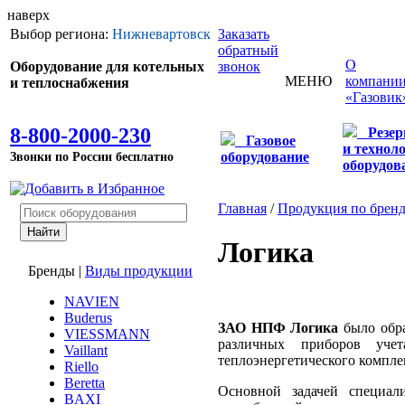
наверх
Выбор региона:
Нижневартовск
Заказать
обратный
О
Оборудование для котельных
звонок
МЕНЮ
компани
и теплоснабжения
«Газовик
8-800-2000-230
Резе
Газовое
и технол
Звонки по России бесплатно
оборудование
оборудов
Главная
/
Продукция по брен
Логика
Бренды
|
Виды продукции
NAVIEN
Buderus
ЗАО НПФ Логика
было обра
VIESSMANN
различных приборов уче
Vaillant
теплоэнергетического компле
Riello
Beretta
Основной задачей специали
BAXI