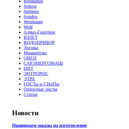
Rendamax
Seitron
Siemens
Sondex
Weishaupt
Wolf
Алмаз-Газотрон
ВЗЛЕТ
ВОДОПРИБОР
Логика
Машинпэкс
ОВЕН
САРЭНЕРГОМАШ
ЦИТ
ЭНТРОРОС
ЭТРА
ГОСТы и СНиПы
Опросные листы
Статьи
Новости
Принимаем заказы на изготовление