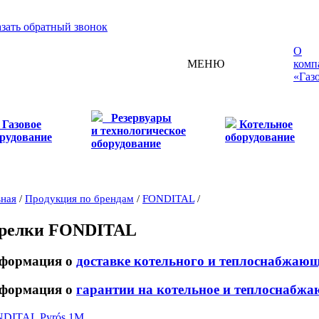
азать обратный звонок
О
МЕНЮ
комп
«Газ
Резервуары
Газовое
Котельное
и технологическое
рудование
оборудование
оборудование
вная
/
Продукция по брендам
/
FONDITAL
/
релки FONDITAL
формация о
доставке котельного и теплоснабжаю
формация о
гарантии на котельное и теплоснабжа
DITAL Pyrós 1M