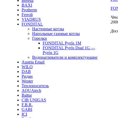
Beretta
BAXI
FON
Protherm
Ferroli
Что
VIADRUS
200
FONDITAL
Настенные котлы
Дос
Напольные газовые котлы
Горелки
FONDITAL Pyrós 1M
FONDITAL Pyrós Dual 1G —
Pyrós 1G
Водонагреватели и комплектующие
Austria Email
WILO
DAB
Ридан
Wester
Теплоноситель
AQUAtech
Baltur
CIB UNIGAS
F.B.R.
GABI
ICI