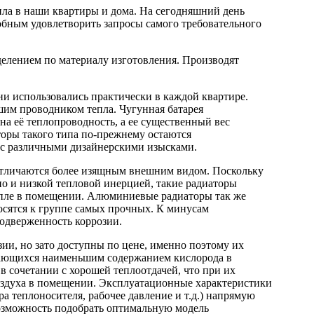
ла в наши квартиры и дома. На сегодняшний день
обным удовлетворить запросы самого требовательного
елением по материалу изготовления. Производят
ни использовались практически в каждой квартире.
ошим проводником тепла. Чугунная батарея
на её теплопроводность, а ее существенный вес
торы такого типа по-прежнему остаются
и с различными дизайнерскими изысками.
 отличаются более изящным внешним видом. Поскольку
о и низкой тепловой инерцией, такие радиаторы
епле в помещении. Алюминиевые радиаторы так же
осятся к группе самых прочных. К минусам
одверженность коррозии.
зии, но зато доступны по цене, именно поэтому их
ичающихся наименьшим содержанием кислорода в
в сочетании с хорошей теплоотдачей, что при их
воздуха в помещении. Эксплуатационные характеристики
а теплоносителя, рабочее давление и т.д.) напрямую
 возможность подобрать оптимальную модель