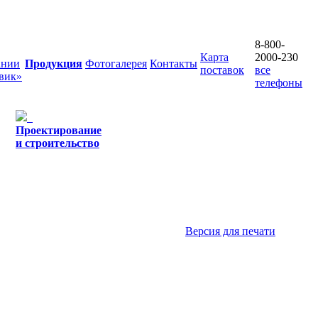
8-800-
Карта
2000-230
ании
Продукция
Фотогалерея
Контакты
поставок
все
вик»
телефоны
Проектирование
и строительство
Версия для печати