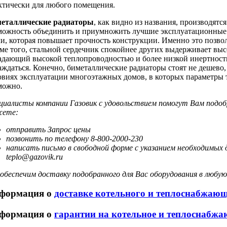
ктически для любого помещения.
еталлические радиаторы
, как видно из названия, производятс
можность объединить и приумножить лучшие эксплуатационные к
ли, которая повышает прочность конструкции. Именно это позвол
ме того, стальной сердечник спокойнее других выдерживает вы
адающий высокой теплопроводностью и более низкой инертность
аждаться. Конечно, биметаллические радиаторы стоят не дешево,
овиях эксплуатации многоэтажных домов, в которых параметры т
можно.
циалисты компании Газовик c удовольствием помогут Вам подо
ете:
отправить Запрос цены
позвонить по телефону 8-800-2000-230
написать письмо в свободной форме с указанием необходимых 
teplo@gazovik.ru
обеспечим доставку подобранного для Вас оборудования в любую
формация о
доставке котельного и теплоснабжаю
формация о
гарантии на котельное и теплоснабжа