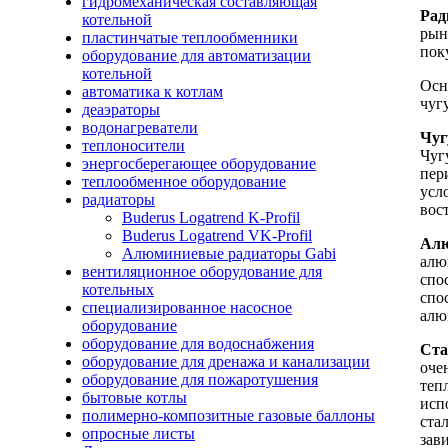
гидромеханическая составляющая
Рад
котельной
рын
пластинчатые теплообменники
пок
оборудование для автоматизации
котельной
Осн
автоматика к котлам
чуг
деаэраторы
водонагреватели
Чуг
теплоносители
Чуг
энергосберегающее оборудование
пер
теплообменное оборудование
усл
радиаторы
вос
Buderus Logatrend K-Profil
Buderus Logatrend VK-Profil
Алю
Алюминиевые радиаторы Gabi
алю
вентиляционное оборудование для
спо
котельных
спо
специализированное насосное
алю
оборудование
оборудование для водоснабжения
Ста
оборудование для дренажа и канализации
оче
оборудование для пожаротушения
теп
бытовые котлы
исп
полимерно-композитные газовые баллоны
ста
опросные листы
зав