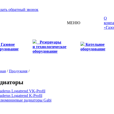
азать обратный звонок
О
МЕНЮ
комп
«Газо
Резервуары
Газовое
Котельное
и технологическое
рудование
оборудование
оборудование
вная
/
Продукция
/
диаторы