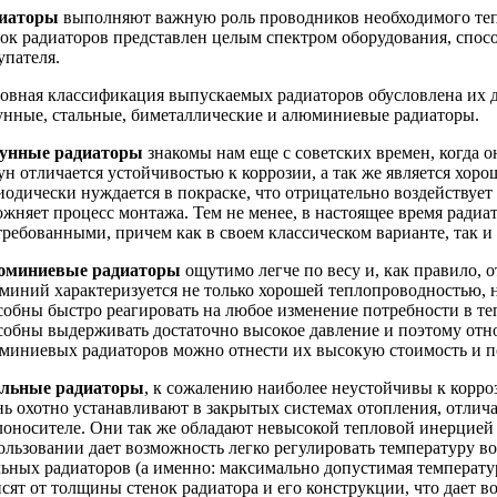
иаторы
выполняют важную роль проводников необходимого теп
ок радиаторов представлен целым спектром оборудования, спос
упателя.
овная классификация выпускаемых радиаторов обусловлена их д
унные, стальные, биметаллические и алюминиевые радиаторы.
унные радиаторы
знакомы нам еще с советских времен, когда о
ун отличается устойчивостью к коррозии, а так же является хор
иодически нуждается в покраске, что отрицательно воздействует 
ожняет процесс монтажа. Тем не менее, в настоящее время радиа
требованными, причем как в своем классическом варианте, так 
миниевые радиаторы
ощутимо легче по весу и, как правило,
миний характеризуется не только хорошей теплопроводностью, н
собны быстро реагировать на любое изменение потребности в т
собны выдерживать достаточно высокое давление и поэтому отн
миниевых радиаторов можно отнести их высокую стоимость и п
льные радиаторы
, к сожалению наиболее неустойчивы к корро
нь охотно устанавливают в закрытых системах отопления, отл
лоносителе. Они так же обладают невысокой тепловой инерцией 
ользовании дает возможность легко регулировать температуру 
льных радиаторов (а именно: максимально допустимая температур
исят от толщины стенок радиатора и его конструкции, что дает