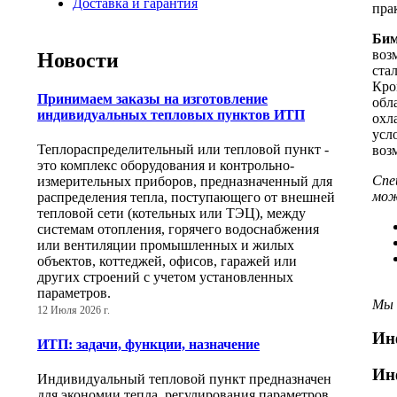
Доставка и гарантия
пра
Бим
воз
Новости
ста
Кро
Принимаем заказы на изготовление
обл
индивидуальных тепловых пунктов ИТП
охл
усл
Теплораспределительный или тепловой пункт -
воз
это комплекс оборудования и контрольно-
Спе
измерительных приборов, предназначенный для
мож
распределения тепла, поступающего от внешней
тепловой сети (котельных или ТЭЦ), между
системам отопления, горячего водоснабжения
или вентиляции промышленных и жилых
объектов, коттеджей, офисов, гаражей или
других строений с учетом установленных
параметров.
Мы 
12 Июля 2026 г.
Ин
ИТП: задачи, функции, назначение
Ин
Индивидуальный тепловой пункт предназначен
для экономии тепла, регулирования параметров