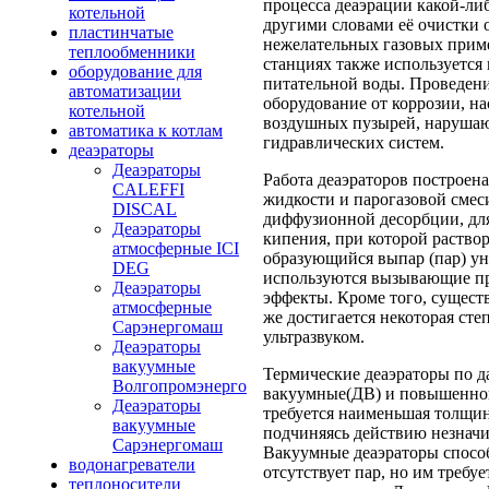
процесса деаэрации какой-ли
котельной
другими словами её очистки 
пластинчатые
нежелательных газовых прим
теплообменники
станциях также используется 
оборудование для
питательной воды. Проведени
автоматизации
оборудование от коррозии, на
котельной
воздушных пузырей, нарушаю
автоматика к котлам
гидравлических систем.
деаэраторы
Деаэраторы
Работа деаэраторов построена
CALEFFI
жидкости и парогазовой смес
DISCAL
диффузионной десорбции, для
Деаэраторы
кипения, при которой раствор
атмосферные ICI
образующийся выпар (пар) ун
DEG
используются вызывающие п
Деаэраторы
эффекты. Кроме того, сущест
атмосферные
же достигается некоторая ст
Сарэнергомаш
ультразвуком.
Деаэраторы
вакуумные
Термические деаэраторы по 
Волгопромэнерго
вакуумные(ДВ) и повышенног
Деаэраторы
требуется наименьшая толщин
вакуумные
подчиняясь действию незначи
Сарэнергомаш
Вакуумные деаэраторы способ
водонагреватели
отсутствует пар, но им требу
теплоносители