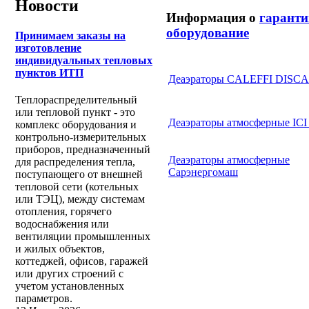
Новости
Информация о
гаранти
оборудование
Принимаем заказы на
изготовление
индивидуальных тепловых
пунктов ИТП
Деаэраторы CALEFFI DISC
Теплораспределительный
или тепловой пункт - это
Деаэраторы атмосферные IC
комплекс оборудования и
контрольно-измерительных
приборов, предназначенный
Деаэраторы атмосферные
для распределения тепла,
Сарэнергомаш
поступающего от внешней
тепловой сети (котельных
или ТЭЦ), между системам
отопления, горячего
водоснабжения или
вентиляции промышленных
и жилых объектов,
коттеджей, офисов, гаражей
или других строений с
учетом установленных
параметров.