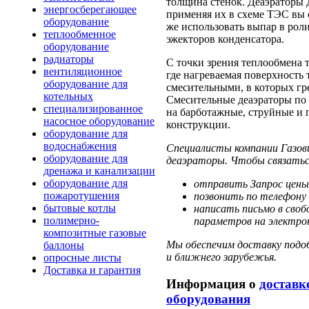
толщина стенок. Деаэраторы 
энергосберегающее
применяя их в схеме ТЭС вы 
оборудование
же использовать выпар в рол
теплообменное
эжекторов конденсатора.
оборудование
радиаторы
С точки зрения теплообмена
вентиляционное
где нагреваемая поверхность
оборудование для
смесительными, в которых гр
котельных
Смесительные деаэраторы по 
специализированное
на барботажные, струйные и 
насосное оборудование
конструкции.
оборудование для
водоснабжения
Специалисты компании Газов
оборудование для
деаэраторы. Чтобы связатьс
дренажа и канализации
оборудование для
отправить Запрос цены
пожаротушения
позвонить по телефону 
бытовые котлы
написать письмо в своб
полимерно-
параметров на электрон
композитные газовые
Мы обеспечим доставку подоб
баллоны
и ближнего зарубежья.
опросные листы
Доставка и гарантия
Информация о
доставк
оборудования