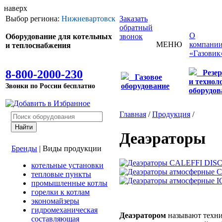
наверх
Выбор региона:
Нижневартовск
Заказать
обратный
О
Оборудование для котельных
звонок
МЕНЮ
компани
и теплоснабжения
«Газовик
8-800-2000-230
Резе
Газовое
и технол
Звонки по России бесплатно
оборудование
оборудов
Главная
/
Продукция
/
Деаэраторы
Бренды
|
Виды продукции
котельные установки
тепловые пункты
промышленные котлы
горелки к котлам
экономайзеры
гидромеханическая
Деаэратором
называют техни
составляющая