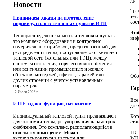
др..
Новости
Тра
теп
Принимаем заказы на изготовление
соо
индивидуальных тепловых пунктов ИТП
Что
Теплораспределительный или тепловой пункт -
инф
это комплекс оборудования и контрольно-
измерительных приборов, предназначенный для
распределения тепла, поступающего от внешней
тепловой сети (котельных или ТЭЦ), между
системам отопления, горячего водоснабжения
или вентиляции промышленных и жилых
объектов, коттеджей, офисов, гаражей или
Обр
других строений с учетом установленных
параметров.
Га
12 Июля 2026 г.
Все
ИТП: задачи, функции, назначение
док
Индивидуальный тепловой пункт предназначен
Кот
для экономии тепла, регулирования параметров
ста
снабжения. Это комплекс, располагающийся в
ГК 
отдельном помещении. Может
WIL
эксплуатироваться в частном или