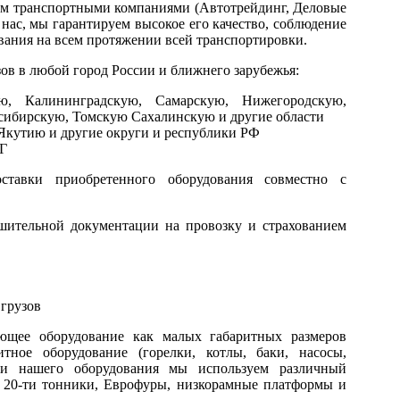
яем транспортными компаниями (Автотрейдинг, Деловые
нас, мы гарантируем высокое его качество, соблюдение
ования на всем протяжении всей транспортировки.
зов в любой город России и ближнего зарубежья:
ю, Калининградскую, Самарскую, Нижегородскую,
сибирскую, Томскую Сахалинскую и другие области
Якутию и другие округи и республики РФ
НГ
тавки приобретенного оборудования совместно с
шительной документации на провозку и страхованием
 грузов
ающее оборудование как малых габаритных размеров
итное оборудование (горелки, котлы, баки, насосы,
ки нашего оборудования мы используем различный
и 20-ти тонники, Еврофуры, низкорамные платформы и