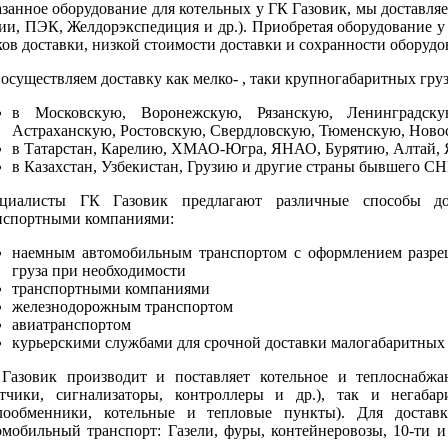
азанное оборудование для котельных у ГК Газовик, мы доставл
ии, ПЭК, Желдорэкспедиция и др.). Приобретая оборудование у 
ков доставки, низкой стоимости доставки и сохранности оборуд
осуществляем доставку как мелко- , таки крупногабаритных гру
в Московскую, Воронежскую, Рязанскую, Ленинградску
Астраханскую, Ростовскую, Свердловскую, Тюменскую, Ново
в Татарстан, Карелию, ХМАО-Югра, ЯНАО, Бурятию, Алтай, 
в Казахстан, Узбекистан, Грузию и другие страны бывшего С
циалисты ГК Газовик предлагают различные способы дос
нспортными компаниями:
наемным автомобильным транспортом с оформлением разре
груза при необходимости
транспортными компаниями
железнодорожным транспортом
авиатранспортом
курьерскими службами для срочной доставки малогабаритных
Газовик производит и поставляет котельное и теплоснабж
етчики, сигнализаторы, контроллеры и др.), так и негабар
лообменники, котельные и тепловые пункты). Для достав
омобильный транспорт: Газели, фуры, контейнеровозы, 10-ти 