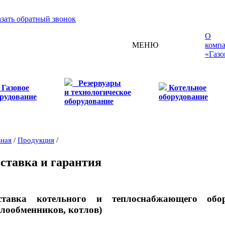
азать обратный звонок
О
МЕНЮ
комп
«Газо
Резервуары
Газовое
Котельное
и технологическое
рудование
оборудование
оборудование
вная
/
Продукция
/
ставка и гарантия
ставка котельного и теплоснабжающего обор
плообменников, котлов)