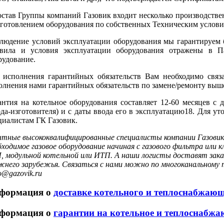
остав Группы компаний Газовик входит несколько производстве
зготовлением оборудования по собственных Техническим услови
людение условий эксплуатации оборудования мы гарантируем б
вила и условия эксплуатации оборудования отражены в П
рудование.
 исполнения гарантийных обязательств Вам необходимо связ
олнения нами гарантийных обязательств по замене/ремонту выше
антия на котельное оборудования составляет 12-60 месяцев с 
ода-изготовителя) и с даты ввода его в эксплуатацию18. Для у
циалистам ГК Газовик.
тные высококвалифицированные специалисты компании Газовик 
бходимое газовое оборудование начиная с газового фильтра или
, модульной котельной или ИТП. А наши логисты доставят заказ
жнего зарубежья. Связаться с нами можно по многоканальному т
o@gazovik.ru
формация о
доставке котельного и теплоснабжаю
формация о
гарантии на котельное и теплоснабжа