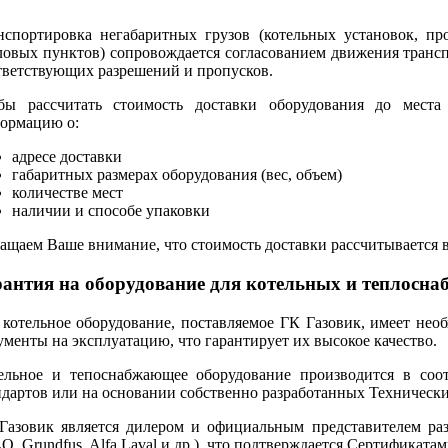
нспортировка негабаритных грузов (котельных установок, 
ловых пунктов) сопровождается согласованием движения транс
тветствующих разрешений и пропусков.
бы рассчитать стоимость доставки оборудования до мест
ормацию о:
адресе доставки
габаритных размерах оборудования (вес, объем)
количестве мест
наличии и способе упаковки
ащаем Ваше внимание, что стоимость доставки рассчитывается в
рантия на оборудование для котельных и теплосн
 котельное оборудование, поставляемое ГК Газовик, имеет не
ументы на эксплуатацию, что гарантирует их высокое качество.
ельное и тепоснабжающее оборудование производится в соо
ндартов или на основании собственно разработанных Технически
Газовик является дилером и официальным представителем разл
O, Grundfus, Alfa Laval и др.), что подтверждается Сертификата