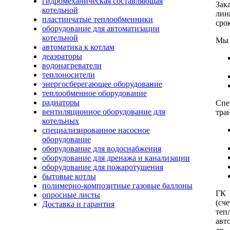
гидромеханическая составляющая
Зак
котельной
лин
пластинчатые теплообменники
сро
оборудование для автоматизации
котельной
Мы 
автоматика к котлам
деаэраторы
водонагреватели
теплоносители
энергосберегающее оборудование
теплообменное оборудование
радиаторы
Спе
вентиляционное оборудование для
тра
котельных
специализированное насосное
оборудование
оборудование для водоснабжения
оборудование для дренажа и канализации
оборудование для пожаротушения
бытовые котлы
полимерно-композитные газовые баллоны
ГК 
опросные листы
(сч
Доставка и гарантия
теп
авт