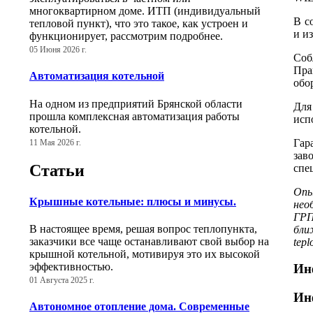
многоквартирном доме. ИТП (индивидуальный
В с
тепловой пункт), что это такое, как устроен и
и и
функционирует, рассмотрим подробнее.
05 Июня 2026 г.
Соб
Пра
Автоматизация котельной
обо
На одном из предприятий Брянской области
Для
прошла комплексная автоматизация работы
исп
котельной.
Гар
11 Мая 2026 г.
зав
Статьи
спе
Опы
Крышные котельные: плюсы и минусы.
нео
ГРП
В настоящее время, решая вопрос теплопункта,
бли
заказчики все чаще останавливают свой выбор на
tepl
крышной котельной, мотивируя это их высокой
эффективностью.
Ин
01 Августа 2025 г.
Ин
Автономное отопление дома. Современные